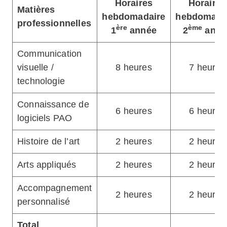
Horaires
Horaires
Matières
hebdomadaire
hebdomada
professionnelles
ère
ème
1
année
2
anné
Communication
visuelle /
8 heures
7 heures
technologie
Connaissance de
6 heures
6 heures
logiciels PAO
Histoire de l’art
2 heures
2 heures
Arts appliqués
2 heures
2 heures
Accompagnement
2 heures
2 heures
personnalisé
Total